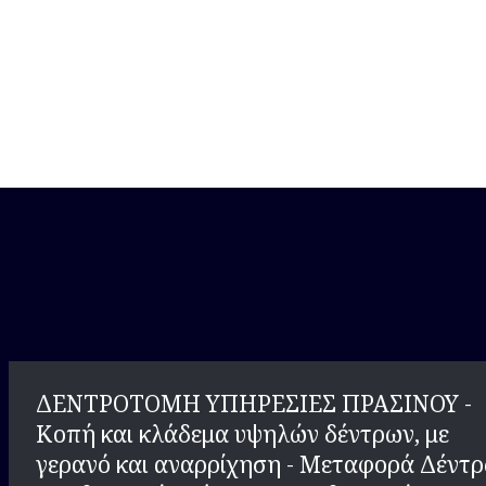
η - κοπη δεντρων με γερανο αττικη- κοπη ψηλων δεντρων με γερανο ατ
ρων αττικη - κλαδεμα ψηλων δεντρων αττικη - καθαρισμος οικοπεδω
 δεντρων με αλυσοπριονο αττικη - κοπη δεντρου για καυσοξυλα αττ
 για καυσοξυλα αττικη - καθαρισμος δεντρων αττικη - κοπη κλαδεμ
αρισμος οικοπεδου απο χορτα αττικη - καθαρισμος χορτων αττικη
ΔΕΝΤΡΟΤΟΜΗ ΥΠΗΡΕΣΙΕΣ ΠΡΑΣΙΝΟΥ -
Κοπή και κλάδεμα υψηλών δέντρων, με
γερανό και αναρρίχηση - Μεταφορά Δέντ