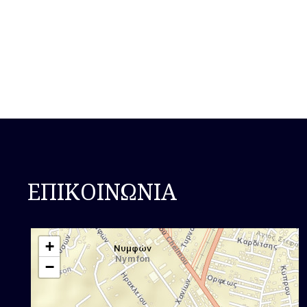
κοπη δεντρων αττικη - κοπη ψηλων δεντρων αττικ
δεντρων με αλυσοπριονο αττικη - κλαδεμα δεντ
ψηλων δεντρων με αναρριχηση αττικη - κλαδεμα
οικοπεδου απο κλαδια αττικη - κλαδεμα δεντρων
ΕΠΙΚΟΙΝΩΝΙΑ
μεταφορα δεντρου - μεταφυτευση δεντρου - καθ
ενοικιαση καλαφοθορου αττικη -
+
−