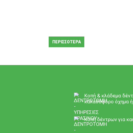
λαμβάνουμε παντός τύπου κοπή δέντρων σε δυσπρόσιτα σημ
καλαθοφόρα οχήματα. Το εξειδικευμένο προσωπικό μας, πιστ
ΠΕΡΙΣΣΌΤΕΡΑ
μείο κοπής. Με σεβασμό για τον χώρο σας επιτυγχάνουμε με 
 αρπάγης ή σπαστήρα υπολειμμάτων.
ά κορμών δέντρων και κλαδιών του χώρου σας και την μετα
Κοπή & κλάδεμα δέν
καλαθοφόρο όχημα ή
μβάνουμε την μεταφορά μεγάλων δέντρων για μεταφύτευση ε
Κοπή δέντρων για κ
πρεμνοφάγου, την εκρίζωση κομμένων κορμών δέντρων για ομ