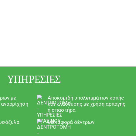
εία, από αποστάσεις έως και 25 μέτρων
οποιημένο για εργασία σε ύψος, όπου
ασφάλεια την απομάκρυνση των
ΥΠΗΡΕΣΙΕΣ
τροπή τους σε καυσόξυλα.
τρων με
Αποκομιδή υπολειμμάτων κοπής
 αναρρίχηση
και κλάδευσης με χρήση αρπάγης
ντός και εκτός του χώρου σας.
ή σπαστήρα
αυσόξυλα
Μεταφορά δέντρων
αλοποίηση του σημείου.