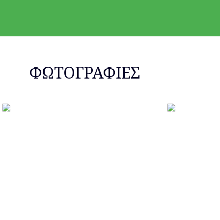
Καθαρισμός αποψίλωση οικοπέδων
Με ιδιαίτερη επιμέλεια και προσοχή φροντί
απορρίμματα. Με την χρήση χλοοκοπτικών κ
απομακρύνουμε τα υπολείμματα.
ΦΩΤΟΓΡΑΦΙΕΣ
ΕΠΙΠΛΕΟΝ ΕΥΡΟΣ ΕΡΓΑΣΙΩΝ ΓΙΑ ΕΠΑΓΓ
Κοπή και κλάδεμα δέντρων για προληπτική πυρ
Εκρίζωση κορμών δέντρων με χρήση πρεμνοφάγ
Μεταφορά δέντρων για μεταφύτευση δημόσιων χώρ
Δασική υλοτομία για δημιουργία αντιπυρικών ζω
Καθαρισμός δημόσιων χώρων από έντονη βλάστη
Καθαρισμός φωτοβολταικών πάρκων.
Καθαρισμός ψηλών κτιρίων.
Όλα μας τα οχήματα ενοικιάζονται και μεμ
συνεννοήσεως αναλόγως το εύρος εργασ