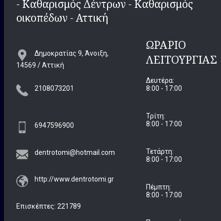
- Καθαρισμός Δέντρων - Καθαρισμός
οικοπέδων - Αττική
ΩΡΆΡΙΟ
Δημοκρατίας 9, Άνοιξη,
ΛΕΙΤΟΥΡΓΊΑΣ
14569 / Αττική
Δευτέρα:
2108073201
8:00 - 17:00
Τρίτη:
8:00 - 17:00
6947596900
Τετάρτη:
dentrotomi@hotmail.com
8:00 - 17:00
http://www.dentrotomi.gr
Πέμπτη:
8:00 - 17:00
Επισκέπτες:
221789