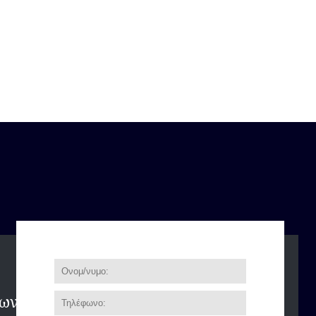
τικη - κοπη δεντρων με αναρριχηση αττικη - κοπη
ν- κλαδεμα δεντρων με γερανο αττικη - κλαδεμα
ικη - αποψιλωση οικοπεδου αττικη - καθαρισμος
α υψηλων δεντρων αττικη - καλαθοφορα οχηματα -
 - ενοικιαση οχηματων εργου - πυροπροστασια -
ρων