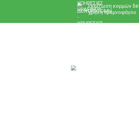
Εκρίζωση κορμών δέ
χρήση πρεμνοφάγου
ζουμε τον καθαρισμό του οικοπέδου σας από έντονη βλάστηση,
αι ανά περίπτωση γεωργικών μηχανημάτων (τρακτέρ, JCB) ε
ΕΛΜΑΤΙΕΣ & ΔΗΜΟΣΙΟΥΣ ΟΡΓΑΝΙΣΜΟΥΣ
οπροστασία.
ου για πεζοδρόμηση.
ων (πάρκα, παιδικές χαρές, πλατείες, νησίδες κτλ)
νών.
ση και μη τοξικά απορρίμματα.
ονωμένα με τους οδηγούς – χειριστές τους με χρέωση ωριαία, η
ιών.