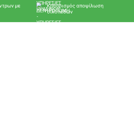
ντρων με
Καθαρισμός αποψίλωση
οικοπέδων
 ξερά χόρτα, κλαδιά και λοιπά μη τοξικά
ξυγιαίνουμε τον χώρο σας και
μερήσια (8ωρο) ή μηνιαία κατόπιν